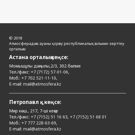
© 2018
Атмосферадағы ауаны қорғау республикалық ғылыми-зерттеу
орталығы
Астана орталық кеңсе:
Момышұлы даңғылы,2/3, 302 бөлме
Тел./факс:
+7 (7172) 57-01-06
,
Моб.:
+7 702 521-11-10
,
E-mail:
mail@atmosfera.kz
Петропавл қ., кеңсе:
Мир көш., 217, 7-ші кеңсе
Тел./факс:
+7 (7152) 51 16 63
,
+7 (7152) 51 68 01
Моб.:
+7 777 228-63-69
,
E-mail:
mail@atmosfera.kz