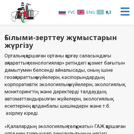
РУС
ENG
ҚАЗ
Ғылыми-зерттеу жұмыстарын
жүргізу
Орталық «қоршаған ортаны қорғау саласындағы
ақпараттық технологиялар» ретіндегі қызмет бағытын
дамытумен белсенді айналысады, оның ішіне
геоақпараттық жүйелерін, кәсіпорындардың
корпоративтік экологиялық жүйелерін, экологиялық
мониторингтің және деректерді талдаудың
автоматтандырылған жүйелерін, экологиялық
есептерінің қолданбалы шешімдерін және т.б.
әзірлеу кіреді.
«Қалалардың экологиялық төлқұжаты» ГАЖ қоршаған
орта мен тұрғындар денсаулығының негізгі