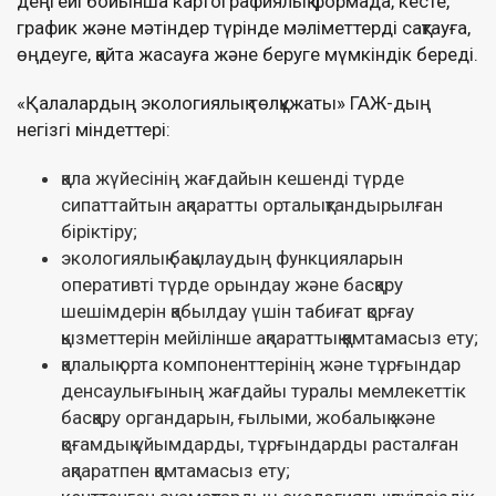
деңгейі бойынша картографиялық формада, кесте,
график және мәтіндер түрінде мәліметтерді сақтауға,
өңдеуге, қайта жасауға және беруге мүмкіндік береді.
«Қалалардың экологиялық төлқұжаты» ГАЖ-дың
негізгі міндеттері:
қала жүйесінің жағдайын кешенді түрде
сипаттайтын ақпаратты орталықтандырылған
біріктіру;
экологиялық бақылаудың функцияларын
оперативті түрде орындау және басқару
шешімдерін қабылдау үшін табиғат қорғау
қызметтерін мейілінше ақпараттық қамтамасыз ету;
қалалық орта компоненттерінің және тұрғындар
денсаулығының жағдайы туралы мемлекеттік
басқару органдарын, ғылыми, жобалық және
қоғамдық ұйымдарды, тұрғындарды расталған
ақпаратпен қамтамасыз ету;