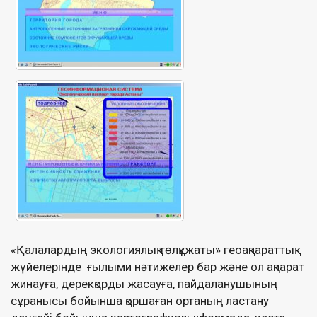
«Қалалардың экологиялық төлқұжаты» геоақпараттық
жүйелерінде ғылыми нәтижелер бар және ол ақпарат
жинауға, дерекқорды жасауға, пайдаланушының
сұранысы бойынша қоршаған ортаның ластану