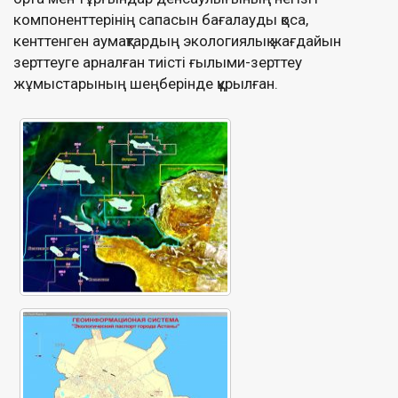
компоненттерінің сапасын бағалауды қоса,
кенттенген аумақтардың экологиялық жағдайын
зерттеуге арналған тиісті ғылыми-зерттеу
жұмыстарының шеңберінде құрылған.