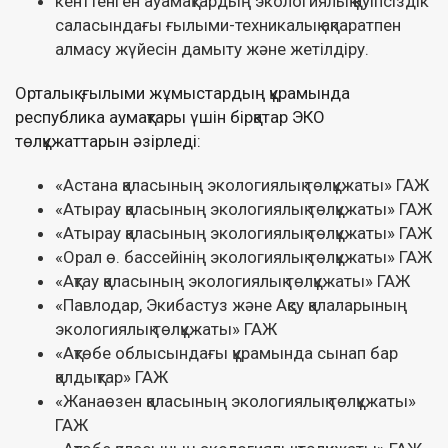
кенттенген ауамақтардың экологиялық қауіпсіздік
саласындағы ғылыми-техникалық ақпаратпен
алмасу жүйесін дамыту және жетілдіру.
Орталық ғылыми жұмыстардың құрамында
республика аумақтары үшін бірқатар ЭКО
төлқұжаттарын әзірледі:
«Астана қаласының экологиялық төлқұжаты» ГАЖ
«Атырау қаласының экологиялық төлқұжаты» ГАЖ
«Атырау қаласының экологиялық төлқұжаты» ГАЖ
«Орал ө. бассейінің экологиялық төлқұжаты» ГАЖ
«Ақтау қаласының экологиялық төлқұжаты» ГАЖ
«Павлодар, Экибастуз және Ақсу қалаларының
экологиялық төлқұжаты» ГАЖ
«Ақтөбе облысындағы құрамында сынап бар
қалдықтар» ГАЖ
«Жанаөзен қаласының экологиялық төлқұжаты»
ГАЖ