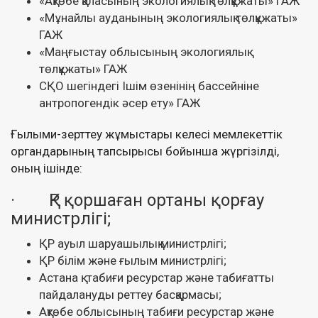
«Ақтөбе қаласының экологиялық төлқұжаты» ГАЖ
«Мұнайлы ауданының экологиялық төлқұжаты»
ГАЖ
«Маңғыстау облысының экологиялық
төлқұжаты» ГАЖ
СҚО шегіндегі Ішім өзенінің бассейніне
антропогендік әсер ету» ГАЖ
Ғылыми-зерттеу жұмыстары келесі мемлекеттік
органдарының тапсырысы бойынша жүргізілді,
оның ішінде:
· ҚР қоршаған ортаны қорғау
министрлігі;
ҚР ауыл шаруашылық министрлігі;
ҚР білім және ғылым министрлігі;
Астана қ. табиғи ресурстар және табиғатты
пайдалануды реттеу басқармасы;
Ақтөбе облысының табиғи ресурстар және